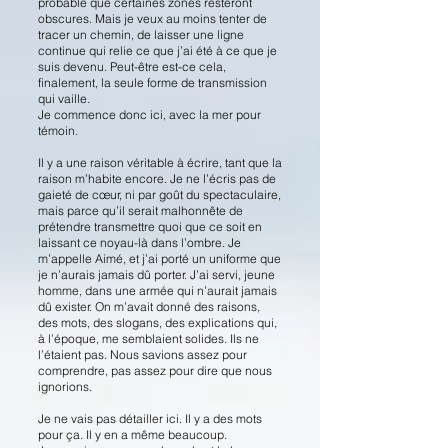
probable que certaines zones resteront
obscures. Mais je veux au moins tenter de
tracer un chemin, de laisser une ligne
continue qui relie ce que j’ai été à ce que je
suis devenu. Peut-être est-ce cela,
finalement, la seule forme de transmission
qui vaille.
Je commence donc ici, avec la mer pour
témoin.
Il y a une raison véritable à écrire, tant que la
raison m’habite encore. Je ne l’écris pas de
gaieté de cœur, ni par goût du spectaculaire,
mais parce qu’il serait malhonnête de
prétendre transmettre quoi que ce soit en
laissant ce noyau-là dans l’ombre. Je
m’appelle Aimé, et j’ai porté un uniforme que
je n’aurais jamais dû porter. J’ai servi, jeune
homme, dans une armée qui n’aurait jamais
dû exister. On m’avait donné des raisons,
des mots, des slogans, des explications qui,
à l’époque, me semblaient solides. Ils ne
l’étaient pas. Nous savions assez pour
comprendre, pas assez pour dire que nous
ignorions.
Je ne vais pas détailler ici. Il y a des mots
pour ça. Il y en a même beaucoup.