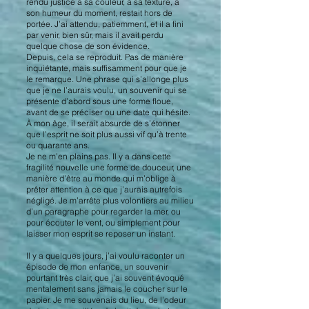
rendu justice à sa couleur, à sa texture, à
son humeur du moment, restait hors de
portée. J’ai attendu, patiemment, et il a fini
par venir, bien sûr, mais il avait perdu
quelque chose de son évidence.
Depuis, cela se reproduit. Pas de manière
inquiétante, mais suffisamment pour que je
le remarque. Une phrase qui s’allonge plus
que je ne l’aurais voulu, un souvenir qui se
présente d’abord sous une forme floue,
avant de se préciser ou une date qui hésite.
À mon âge, il serait absurde de s’étonner
que l’esprit ne soit plus aussi vif qu’à trente
ou quarante ans.
Je ne m’en plains pas. Il y a dans cette
fragilité nouvelle une forme de douceur, une
manière d’être au monde qui m’oblige à
prêter attention à ce que j’aurais autrefois
négligé. Je m’arrête plus volontiers au milieu
d’un paragraphe pour regarder la mer, ou
pour écouter le vent, ou simplement pour
laisser mon esprit se reposer un instant.
Il y a quelques jours, j’ai voulu raconter un
épisode de mon enfance, un souvenir
pourtant très clair, que j’ai souvent évoqué
mentalement sans jamais le coucher sur le
papier. Je me souvenais du lieu, de l’odeur