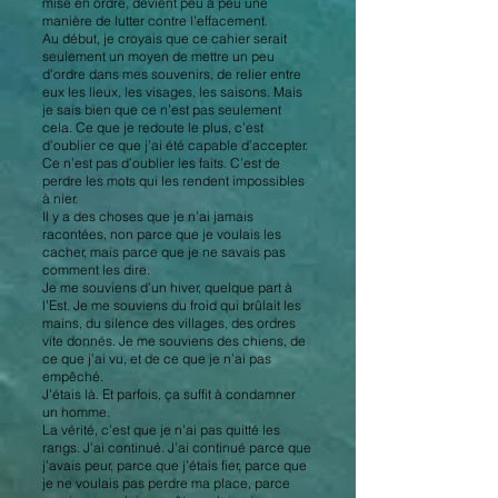
mise en ordre, devient peu à peu une
manière de lutter contre l’effacement.
Au début, je croyais que ce cahier serait
seulement un moyen de mettre un peu
d’ordre dans mes souvenirs, de relier entre
eux les lieux, les visages, les saisons. Mais
je sais bien que ce n’est pas seulement
cela. Ce que je redoute le plus, c’est
d’oublier ce que j’ai été capable d’accepter.
Ce n’est pas d’oublier les faits. C’est de
perdre les mots qui les rendent impossibles
à nier.
Il y a des choses que je n’ai jamais
racontées, non parce que je voulais les
cacher, mais parce que je ne savais pas
comment les dire.
Je me souviens d’un hiver, quelque part à
l’Est. Je me souviens du froid qui brûlait les
mains, du silence des villages, des ordres
vite donnés. Je me souviens des chiens, de
ce que j’ai vu, et de ce que je n’ai pas
empêché.
J’étais là. Et parfois, ça suffit à condamner
un homme.
La vérité, c’est que je n’ai pas quitté les
rangs. J’ai continué. J’ai continué parce que
j’avais peur, parce que j’étais fier, parce que
je ne voulais pas perdre ma place, parce