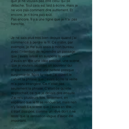
que je ne voulais pas être celui qui se
détache. Tout cela est laid à écrire, mais je
ne vois pas comment dire autrement. Et
encore, je n’écris pas tout.
Pas encore. Il y a une ligne que je n’ai pas
franchie.
Je ne sais plus très bien depuis quand j’ai
commencé à perdre le fil. Ce matin, par
exemple, je me suis assis à mon bureau
avec l’intention de reprendre un passage
que j’avais laissé en suspens la veille.
J’avais en tête une idée précise, une scène
que je voulais raconter, un souvenir qui
m’était revenu avec une netteté presque
surprenante. Mais lorsque j’ai ouvert le
cahier, la phrase que j’avais écrite la veille
m’a paru étrangère. Ce n’était pas
seulement la phrase. C’était ce qu’elle
approchait, ce que je devais dire ensuite.
J’ai relu plusieurs fois, lentement, en
espérant que le fil se renouerait, mais rien
n’y faisait. La scène que j’avais en tête
s’était dissipée, comme un rêve dont il ne
reste que la sensation vague d’avoir été
important.