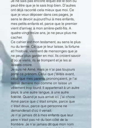
Je ne sais pas encore lequel est le bon ou
peut-être que je le sais trop bien. D’autres
ont déjà raconté cela mieux que moi. Ce
que je veux déposer dans ces pages, je
sens le devoir aujourd’hui à mes enfants,
mes petits-enfants et, parce que le premier
vient d’arriver, à mon arrière-petit-fils. A
quatre-vingt treize ans, je ne peux plus me
cacher.
Ce cahier est mon testament, au sens le plus
nu du terme. Ce que je leur laisse, la fortune
et l’histoire, viennent de mensonges que je
ne peux plus garder en moi. Ils croient savoir
d’où je viens, ils se trompent et je les ai
laissés croire.
Je suis né Aimé, mais je n’ai pas toujours
porté ce prénom. Celui que j’avais avant,
celui que mes parents prononçaient, je l’ai
laissé derrière moi comme on laisse un
vêtement trop lourd. Il appartenait à un autre
pays, à une autre langue, à une autre
fidélité. Quand je suis arrivé ici, j’ai choisi
Aimé parce que c’était simple, parce que
c’était doux, parce que personne ne
demanderait d’où il venait.
Je n’ai jamais dit à mes enfants que leur
père n’était pas né du bon côté de la
frontière. Je n’ai jamais dit que mon nom