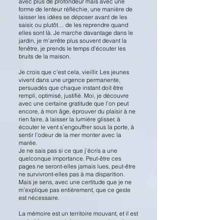
avec plus de profondeur mais avec une
forme de lenteur réfléchie, une manière de
laisser les idées se déposer avant de les
saisir, ou plutôt… de les reprendre quand
elles sont là. Je marche davantage dans le
jardin, je m’arrête plus souvent devant la
fenêtre, je prends le temps d’écouter les
bruits de la maison.
Je crois que c’est cela, vieillir. Les jeunes
vivent dans une urgence permanente,
persuadés que chaque instant doit être
rempli, optimisé, justifié. Moi, je découvre
avec une certaine gratitude que l’on peut
encore, à mon âge, éprouver du plaisir à ne
rien faire, à laisser la lumière glisser, à
écouter le vent s’engouffrer sous la porte, à
sentir l’odeur de la mer monter avec la
marée.
Je ne sais pas si ce que j’écris a une
quelconque importance. Peut-être ces
pages ne seront-elles jamais lues, peut-être
ne survivront-elles pas à ma disparition.
Mais je sens, avec une certitude que je ne
m’explique pas entièrement, que ce geste
est nécessaire.
La mémoire est un territoire mouvant, et il est