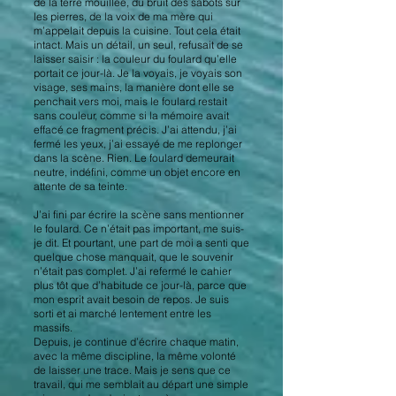
de la terre mouillée, du bruit des sabots sur
les pierres, de la voix de ma mère qui
m’appelait depuis la cuisine. Tout cela était
intact. Mais un détail, un seul, refusait de se
laisser saisir : la couleur du foulard qu’elle
portait ce jour-là. Je la voyais, je voyais son
visage, ses mains, la manière dont elle se
penchait vers moi, mais le foulard restait
sans couleur, comme si la mémoire avait
effacé ce fragment précis. J’ai attendu, j’ai
fermé les yeux, j’ai essayé de me replonger
dans la scène. Rien. Le foulard demeurait
neutre, indéfini, comme un objet encore en
attente de sa teinte.
J’ai fini par écrire la scène sans mentionner
le foulard. Ce n’était pas important, me suis-
je dit. Et pourtant, une part de moi a senti que
quelque chose manquait, que le souvenir
n’était pas complet. J’ai refermé le cahier
plus tôt que d’habitude ce jour-là, parce que
mon esprit avait besoin de repos. Je suis
sorti et ai marché lentement entre les
massifs.
Depuis, je continue d’écrire chaque matin,
avec la même discipline, la même volonté
de laisser une trace. Mais je sens que ce
travail, qui me semblait au départ une simple