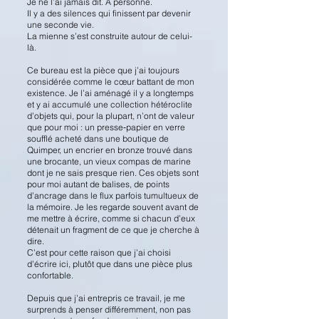
Je ne l’ai jamais dit. À personne.
Il y a des silences qui finissent par devenir
une seconde vie.
La mienne s’est construite autour de celui-
là.
Ce bureau est la pièce que j’ai toujours
considérée comme le cœur battant de mon
existence. Je l’ai aménagé il y a longtemps
et y ai accumulé une collection hétéroclite
d’objets qui, pour la plupart, n’ont de valeur
que pour moi : un presse‑papier en verre
soufflé acheté dans une boutique de
Quimper, un encrier en bronze trouvé dans
une brocante, un vieux compas de marine
dont je ne sais presque rien. Ces objets sont
pour moi autant de balises, de points
d’ancrage dans le flux parfois tumultueux de
la mémoire. Je les regarde souvent avant de
me mettre à écrire, comme si chacun d’eux
détenait un fragment de ce que je cherche à
dire.
C’est pour cette raison que j’ai choisi
d’écrire ici, plutôt que dans une pièce plus
confortable.
Depuis que j’ai entrepris ce travail, je me
surprends à penser différemment, non pas