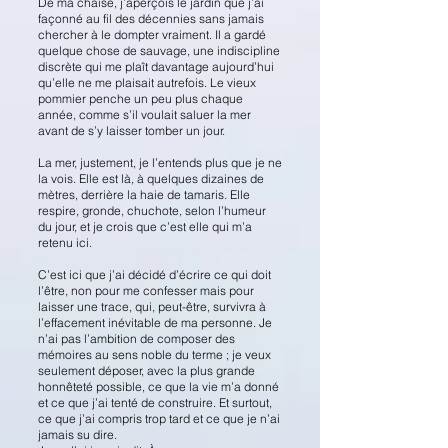
De ma chaise, j’aperçois le jardin que j’ai
façonné au fil des décennies sans jamais
chercher à le dompter vraiment. Il a gardé
quelque chose de sauvage, une indiscipline
discrète qui me plaît davantage aujourd’hui
qu’elle ne me plaisait autrefois. Le vieux
pommier penche un peu plus chaque
année, comme s’il voulait saluer la mer
avant de s’y laisser tomber un jour.
La mer, justement, je l’entends plus que je ne
la vois. Elle est là, à quelques dizaines de
mètres, derrière la haie de tamaris. Elle
respire, gronde, chuchote, selon l’humeur
du jour, et je crois que c’est elle qui m’a
retenu ici.
C’est ici que j’ai décidé d’écrire ce qui doit
l’être, non pour me confesser mais pour
laisser une trace, qui, peut-être, survivra à
l’effacement inévitable de ma personne. Je
n’ai pas l’ambition de composer des
mémoires au sens noble du terme ; je veux
seulement déposer, avec la plus grande
honnêteté possible, ce que la vie m’a donné
et ce que j’ai tenté de construire. Et surtout,
ce que j’ai compris trop tard et ce que je n’ai
jamais su dire.