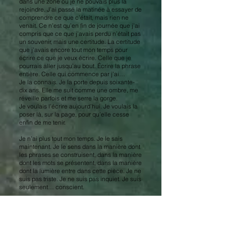
dans une zone où je ne pouvais plus la
rejoindre. J’ai passé la matinée à essayer de
comprendre ce que c’était, mais rien ne
venait. Ce n’est qu’en fin de journée que j’ai
compris que ce que j’avais perdu n’était pas
un souvenir, mais une certitude. La certitude
que j’avais encore tout mon temps pour
écrire ce que je veux écrire. Celle que je
pourrais aller jusqu’au bout. Écrire la phrase
entière. Celle qui commence par j’ai…
Je la connais. Je la porte depuis soixante-
dix ans. Elle me suit comme une ombre, me
réveille parfois et me serre la gorge.
Je voulais l’écrire aujourd’hui. Je voulais la
poser là, sur la page, pour qu’elle cesse
enfin de me tenir.
Je n’ai plus tout mon temps. Je le sais
maintenant. Je le sens dans la manière dont
les phrases se construisent, dans la manière
dont les mots se présentent, dans la manière
dont la lumière entre dans cette pièce. Je ne
suis pas triste. Je ne suis pas inquiet. Je suis
seulement… conscient.
Je continue. Je dois continuer. Tant que je le
peux.