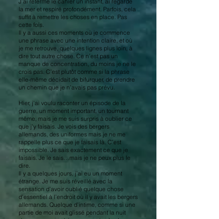
J’ai refermé le cahier un instant, ai regardé
la mer et respiré profondément. Parfois, cela
suffit à remettre les choses en place. Pas
cette fois.
Il y a aussi ces moments où je commence
une phrase avec une intention claire, et où
je me retrouve, quelques lignes plus loin, à
dire tout autre chose. Ce n’est pas un
manque de concentration, du moins je ne le
crois pas. C’est plutôt comme si la phrase
elle-même décidait de bifurquer, de prendre
un chemin que je n’avais pas prévu.
Hier, j’ai voulu raconter un épisode de la
guerre, un moment important, un tournant
même, mais je me suis surpris à oublier ce
que j’y faisais. Je vois des bergers
allemands, des uniformes mais je ne me
rappelle plus ce que je faisais là. C’est
impossible. Je sais exactement ce que je
faisais. Je le sais…mais je ne peux plus le
dire.
Il y a quelques jours, j’ai eu un moment
étrange. Je me suis réveillé avec la
sensation d’avoir oublié quelque chose
d’essentiel à l’endroit où il y avait les bergers
allemands. Quelque d’intime, comme si une
partie de moi avait glissé pendant la nuit