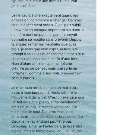
figurait un jour sur une liste où il n’aurait
jamais dû être.
Je ne saurais dire exactement quand les
choses ont commencé à changer. Ce n’est
pas un événement précis. C’est plus subtil,
une variation presque imperceptible dans la
manière dont un parfum que l’on croyait
connaître se modifie sans prévenir. Depuis
quelques semaines, peut-être quelques
mois, je sens que mon esprit, autrefois si
prompt à saisir les nuances, met un peu plus
de temps à rassembler les fils d’une idée.
Rien d’alarmant, rien qui m’empêche
d’écrire ou de penser, mais une sorte de
flottement, comme si les mots prenaient un
détour parfois.
Je m’en suis rendu compte un matin où,
assis à mon bureau, j’ai voulu décrire le
mouvement de la mer. C’est un exercice que
j’ai fait mille fois, presque machinalement,
mais ce jour-là, le mot ne venait pas. Ce
n’était pas le seul. D’autres mots, plus
importants, restent eux aussi hors de portée.
Ceux-là ne reviendront peut-être pas.
Je voyais la mer, je l’entendais, je la sentais
même, mais le terme exact, celui qui aurait